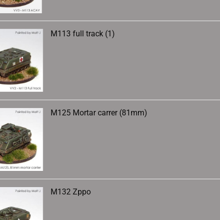
M113 full track (1)
M125 Mortar carrer (81mm)
M132 Zppo