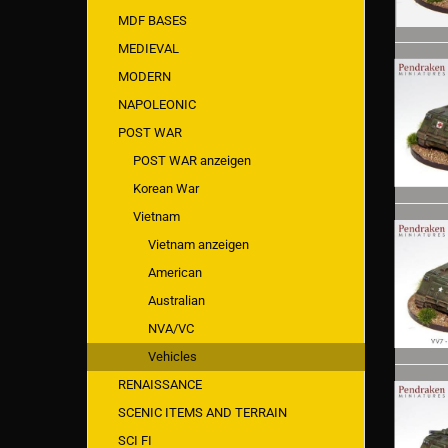
MDF BASES
MEDIEVAL
MODERN
NAPOLEONIC
POST WAR
POST WAR anzeigen
Korean War
Vietnam
Vietnam anzeigen
American
Australian
NVA/VC
Vehicles
RENAISSANCE
SCENIC ITEMS AND TERRAIN
SCI FI