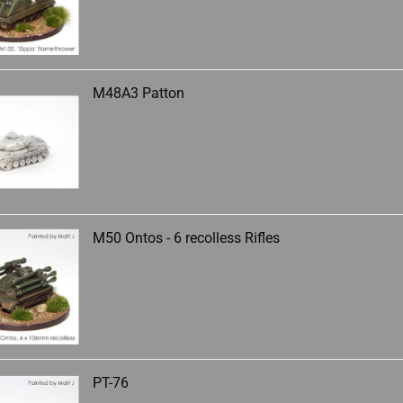
M48A3 Patton
M50 Ontos - 6 recolless Rifles
PT-76