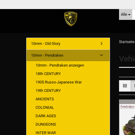
Alle
Startseite
10mm - Old Glory
10mm - Pendraken
Vehi
10mm - Pendraken anzeigen
18th CENTURY
1905 Russo-Japanese War
19th CENTURY
ANCIENTS
COLONIAL
DARK AGES
DUNGEONS
INTER WAR