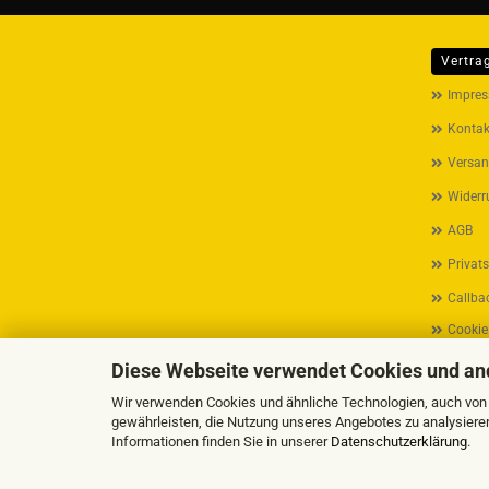
Vertra
MEHR ÜB
Impre
Kontak
Versan
Widerr
AGB
Privat
Callbac
Cookie
Diese Webseite verwendet Cookies und an
Wir verwenden Cookies und ähnliche Technologien, auch von D
gewährleisten, die Nutzung unseres Angebotes zu analysiere
Informationen finden Sie in unserer
Datenschutzerklärung
.