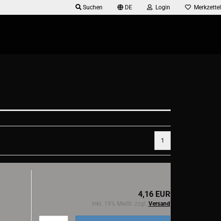
Suchen
DE
Login
Merkzettel
1
4,16 EUR
inkl. 19% MwSt. zzgl.
Versand