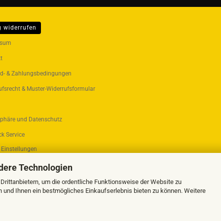
g widerrufen
ER...
ssum
t
d- & Zahlungsbedingungen
ufsrecht & Muster-Widerrufsformular
sphäre und Datenschutz
k Service
 Einstellungen
dere Technologien
rittanbietern, um die ordentliche Funktionsweise der Website zu
n und Ihnen ein bestmögliches Einkaufserlebnis bieten zu können. Weitere