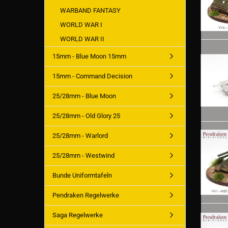
WARBAND FANTASY
WORLD WAR I
WORLD WAR II
15mm - Blue Moon 15mm
15mm - Command Decision
25/28mm - Blue Moon
25/28mm - Old Glory 25
25/28mm - Warlord
25/28mm - Westwind
Bunde Uniformtafeln
Pendraken Regelwerke
Saga Regelwerke