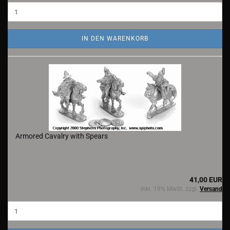
IN DEN WARENKORB
Armored Cavalry with Spears
41,00 EUR
inkl. 19% MwSt. zzgl.
Versand