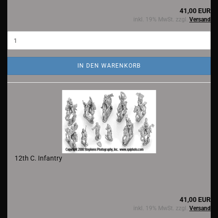
41,00 EUR
inkl. 19% MwSt. zzgl.
Versand
IN DEN WARENKORB
12th C. Infantry
41,00 EUR
inkl. 19% MwSt. zzgl.
Versand