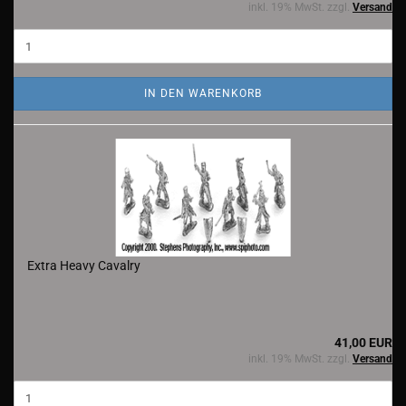
inkl. 19% MwSt. zzgl.
Versand
IN DEN WARENKORB
Extra Heavy Cavalry
41,00 EUR
inkl. 19% MwSt. zzgl.
Versand