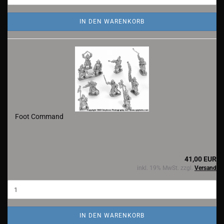
IN DEN WARENKORB
Foot Command
41,00 EUR
inkl. 19% MwSt. zzgl.
Versand
IN DEN WARENKORB