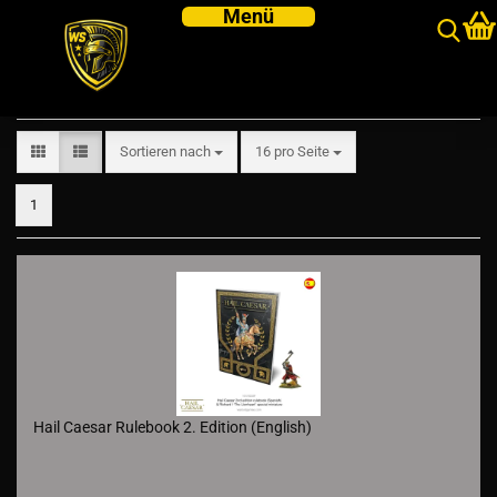
Starter and Rulebooks
Sortieren nach
pro Seite
Sortieren nach
16 pro Seite
1
Hail Caesar Rulebook 2. Edition (English)