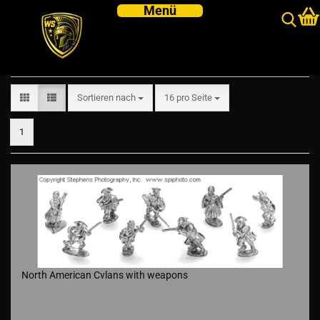
Generic
Sortieren nach
pro Seite
Sortieren nach
16 pro Seite
1
North American Cvlans with weapons