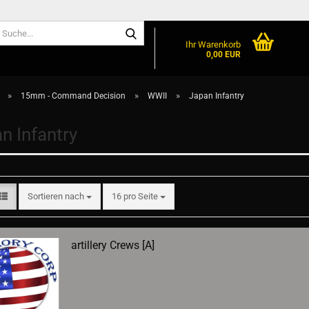
Suche...
Ihr Warenkorb
0,00 EUR
»
»
»
15mm - Command Decision
WWII
Japan Infantry
n Infantry
Sortieren nach
pro Seite
Sortieren nach
16 pro Seite
artillery Crews [A]