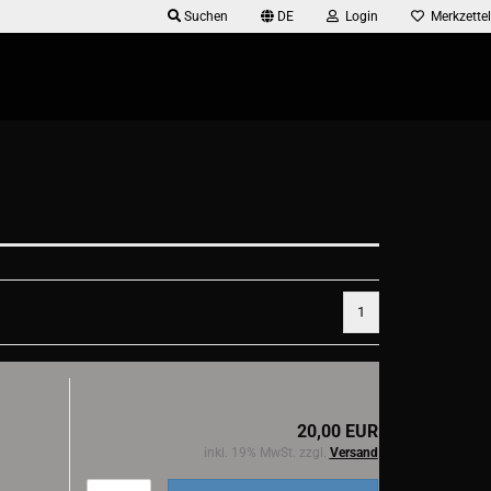
Suchen
DE
Login
Merkzettel
1
20,00 EUR
inkl. 19% MwSt. zzgl.
Versand