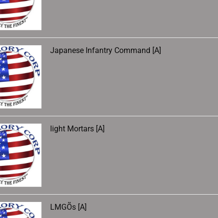
Japanese Infantry Command [A]
light Mortars [A]
LMGÕs [A]