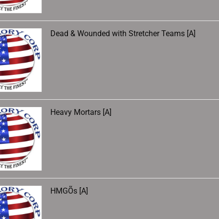
Dead & Wounded with Stretcher Teams [A]
Heavy Mortars [A]
HMGÕs [A]