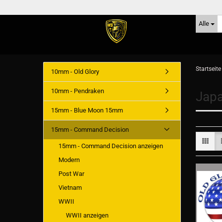
Alle
Startseite
10mm - Old Glory
10mm - Pendraken
Japa
15mm - Blue Moon 15mm
15mm - Command Decision
15mm - Command Decision anzeigen
Modern
Post War
Vietnam
WWII
WWII anzeigen