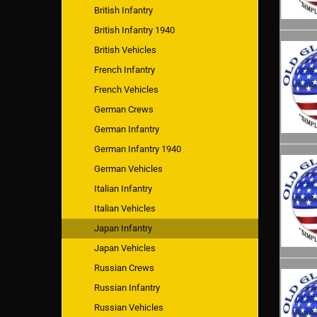
British Infantry
British Infantry 1940
British Vehicles
French Infantry
French Vehicles
German Crews
German Infantry
German Infantry 1940
German Vehicles
Italian Infantry
Italian Vehicles
Japan Infantry
Japan Vehicles
Russian Crews
Russian Infantry
Russian Vehicles