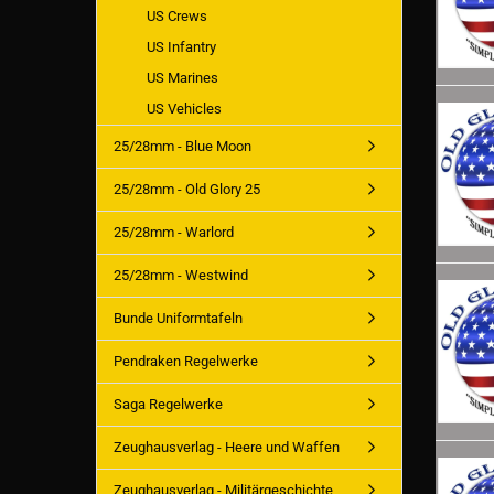
US Crews
US Infantry
US Marines
US Vehicles
25/28mm - Blue Moon
25/28mm - Old Glory 25
25/28mm - Warlord
25/28mm - Westwind
Bunde Uniformtafeln
Pendraken Regelwerke
Saga Regelwerke
Zeughausverlag - Heere und Waffen
Zeughausverlag - Militärgeschichte