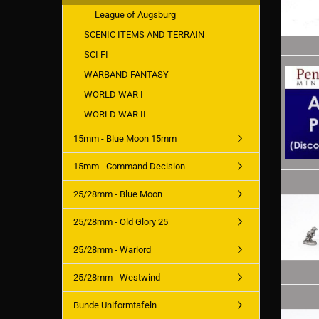
League of Augsburg
SCENIC ITEMS AND TERRAIN
SCI FI
WARBAND FANTASY
WORLD WAR I
WORLD WAR II
15mm - Blue Moon 15mm
15mm - Command Decision
25/28mm - Blue Moon
25/28mm - Old Glory 25
25/28mm - Warlord
25/28mm - Westwind
Bunde Uniformtafeln