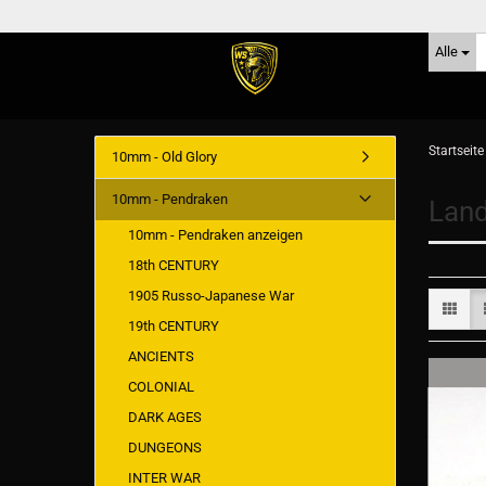
Alle
Startseite
10mm - Old Glory
10mm - Pendraken
Lan
10mm - Pendraken anzeigen
18th CENTURY
1905 Russo-Japanese War
19th CENTURY
ANCIENTS
COLONIAL
DARK AGES
DUNGEONS
INTER WAR