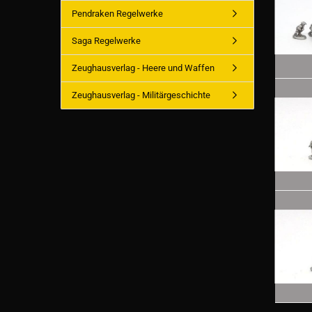
Pendraken Regelwerke
Saga Regelwerke
Zeughausverlag - Heere und Waffen
Zeughausverlag - Militärgeschichte