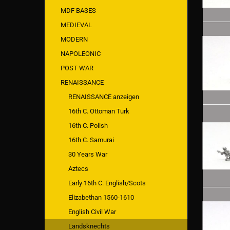
MDF BASES
MEDIEVAL
MODERN
NAPOLEONIC
POST WAR
RENAISSANCE
RENAISSANCE anzeigen
16th C. Ottoman Turk
16th C. Polish
16th C. Samurai
30 Years War
Aztecs
Early 16th C. English/Scots
Elizabethan 1560-1610
English Civil War
Landsknechts