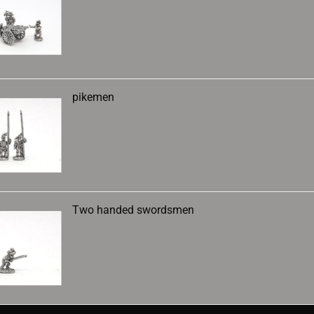
pikemen
Two handed swordsmen