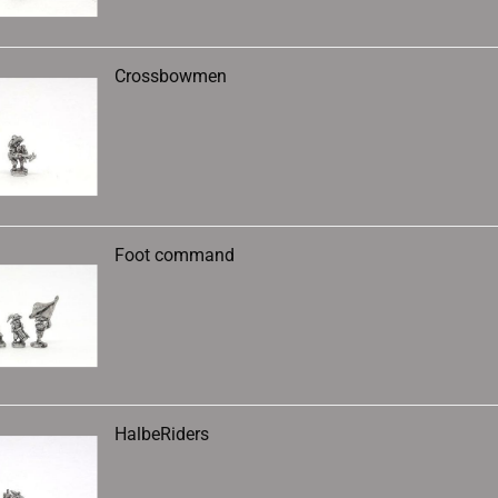
Crossbowmen
Foot command
HalbeRiders