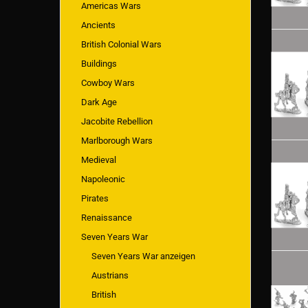
Americas Wars
Ancients
British Colonial Wars
Buildings
Cowboy Wars
Dark Age
Jacobite Rebellion
Marlborough Wars
Medieval
Napoleonic
Pirates
Renaissance
Seven Years War
Seven Years War anzeigen
Austrians
British