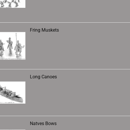
Fring Muskets
Long Canoes
Natves Bows