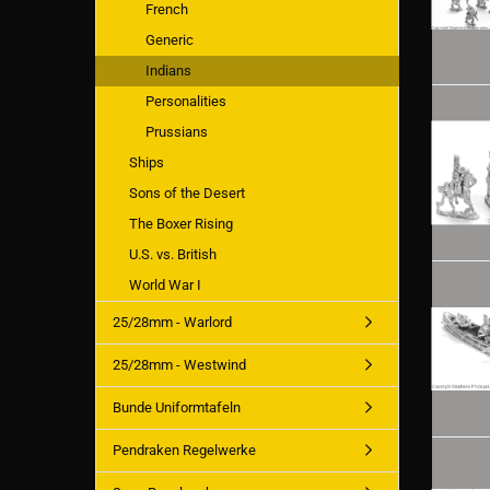
French
Generic
Indians
Personalities
Prussians
Ships
Sons of the Desert
The Boxer Rising
U.S. vs. British
World War I
25/28mm - Warlord
25/28mm - Westwind
Bunde Uniformtafeln
Pendraken Regelwerke