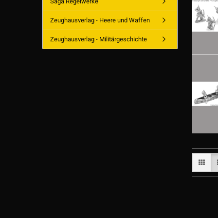
Saga Regelwerke
Zeughausverlag - Heere und Waffen
Zeughausverlag - Militärgeschichte