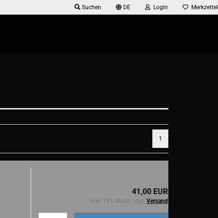
Suchen
DE
Login
Merkzettel
1
41,00 EUR
inkl. 19% MwSt. zzgl.
Versand