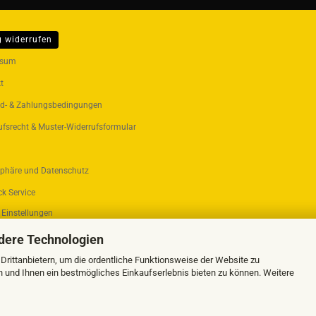
g widerrufen
ER...
ssum
t
d- & Zahlungsbedingungen
ufsrecht & Muster-Widerrufsformular
sphäre und Datenschutz
k Service
 Einstellungen
dere Technologien
rittanbietern, um die ordentliche Funktionsweise der Website zu
n und Ihnen ein bestmögliches Einkaufserlebnis bieten zu können. Weitere