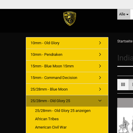
Alle
Startseite
10mm - Old Glory
10mm - Pendraken
Indi
15mm - Blue Moon 15mm
15mm - Command Decision
25/28mm - Blue Moon
25/28mm - Old Glory 25
25/28mm - Old Glory 25 anzeigen
African Tribes
American Civil War