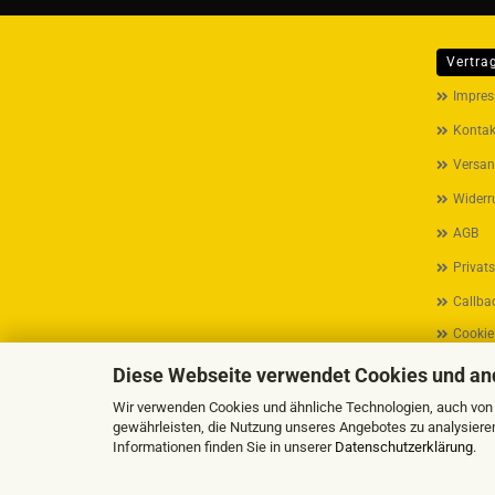
Vertra
MEHR ÜB
Impre
Kontak
Versan
Widerr
AGB
Privat
Callbac
Cookie
Diese Webseite verwendet Cookies und an
Wir verwenden Cookies und ähnliche Technologien, auch von D
gewährleisten, die Nutzung unseres Angebotes zu analysiere
Informationen finden Sie in unserer
Datenschutzerklärung
.