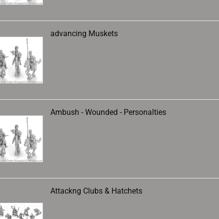
advancing Muskets
Ambush - Wounded - Personalties
Attackng Clubs & Hatchets