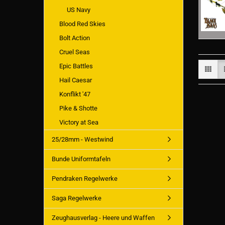
US Navy
Blood Red Skies
Bolt Action
Cruel Seas
Epic Battles
Hail Caesar
Konflikt '47
Pike & Shotte
Victory at Sea
25/28mm - Westwind
Bunde Uniformtafeln
Pendraken Regelwerke
Saga Regelwerke
Zeughausverlag - Heere und Waffen