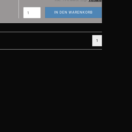
inkl. 19% MwSt. zzgl.
Versand
IN DEN WARENKORB
1