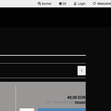
Suchen
DE
Login
Merkzettel
1
40,00 EUR
inkl. 19% MwSt. zzgl.
Versand