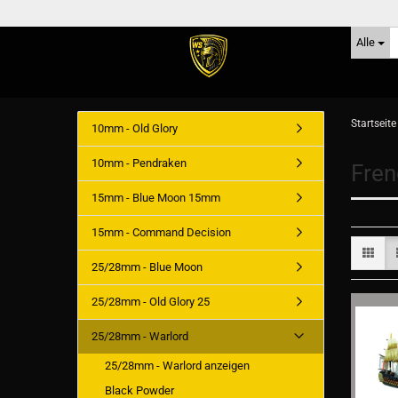
Alle
Startseite
10mm - Old Glory
10mm - Pendraken
Fren
15mm - Blue Moon 15mm
15mm - Command Decision
25/28mm - Blue Moon
25/28mm - Old Glory 25
25/28mm - Warlord
25/28mm - Warlord anzeigen
Black Powder