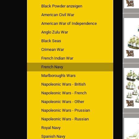
Black Powder anzeigen
American Civil War
American War of Independence
Anglo Zulu War
Black Seas
Crimean War
French Indian War
French Navy
Marlborough's Wars
Napoleonic Wars - British
Napoleonic Wars - French
Napoleonic Wars - Other
Napoleonic Wars - Prussian
Napoleonic Wars - Russian
Royal Navy
Spanish Navy