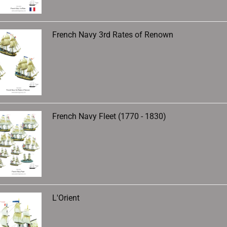
French Navy 3rd Rates of Renown
French Navy Fleet (1770 - 1830)
L'Orient