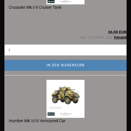
Crusader Mk I/II Cruiser Tank
36,00 EUR
inkl. 19% MwSt. zzgl.
Versand
IN DEN WARENKORB
Humber MK II/IV Armoured Car