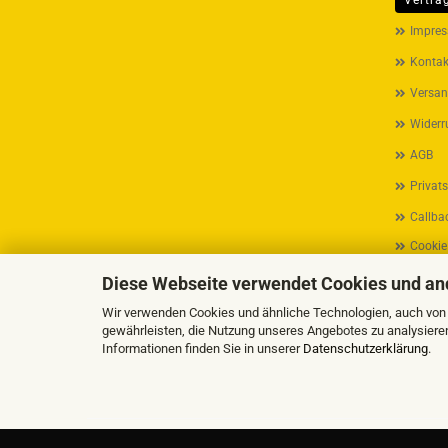
Vertra
MEHR ÜB
Impre
Kontak
Versan
Widerr
AGB
Privat
Callbac
Cookie
Diese Webseite verwendet Cookies und an
Wir verwenden Cookies und ähnliche Technologien, auch von D
gewährleisten, die Nutzung unseres Angebotes zu analysiere
Informationen finden Sie in unserer
Datenschutzerklärung
.