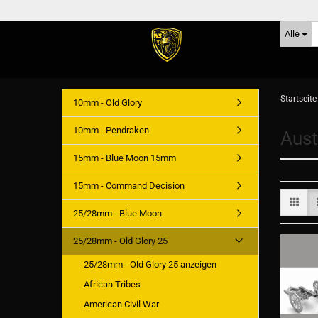
Alle
Startseite
10mm - Old Glory
10mm - Pendraken
Aust
15mm - Blue Moon 15mm
15mm - Command Decision
25/28mm - Blue Moon
25/28mm - Old Glory 25
25/28mm - Old Glory 25 anzeigen
African Tribes
American Civil War