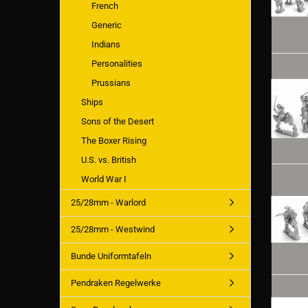
French
Generic
Indians
Personalities
Prussians
Ships
Sons of the Desert
The Boxer Rising
U.S. vs. British
World War I
25/28mm - Warlord
25/28mm - Westwind
Bunde Uniformtafeln
Pendraken Regelwerke