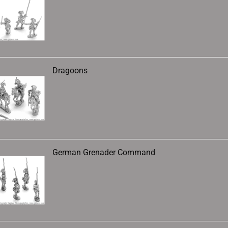
Dragoons
German Grenader Command