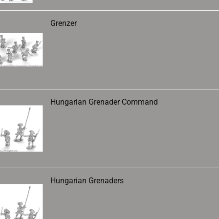
Grenzer
Hungarian Grenader Command
Hungarian Grenaders