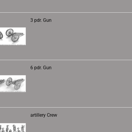
3 pdr. Gun
6 pdr. Gun
artillery Crew