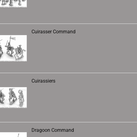
Cuirasser Command
Cuirassiers
Dragoon Command