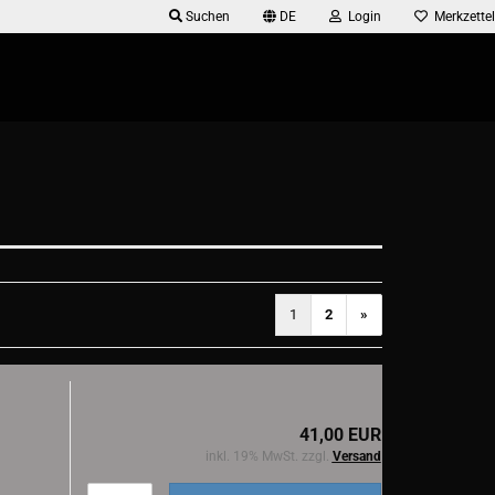
Suchen
DE
Login
Merkzettel
1
2
»
41,00 EUR
inkl. 19% MwSt. zzgl.
Versand