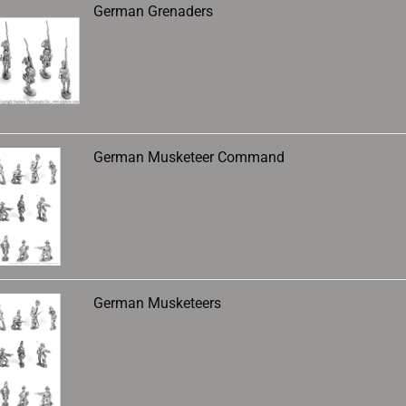
German Grenaders
German Musketeer Command
German Musketeers