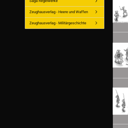
Saga Regelwerke
Zeughausverlag - Heere und Waffen
Zeughausverlag - Militärgeschichte