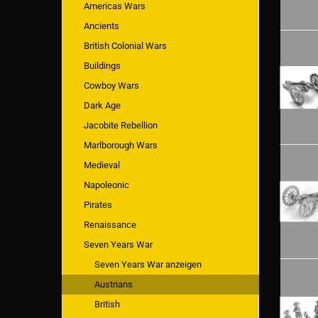
Americas Wars
Ancients
British Colonial Wars
Buildings
Cowboy Wars
Dark Age
Jacobite Rebellion
Marlborough Wars
Medieval
Napoleonic
Pirates
Renaissance
Seven Years War
Seven Years War anzeigen
Austrians
British