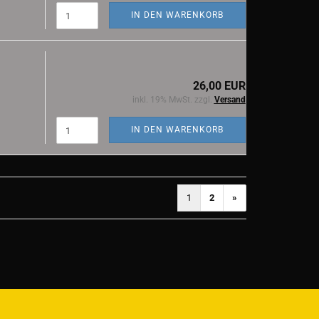
IN DEN WARENKORB
26,00 EUR
inkl. 19% MwSt. zzgl.
Versand
IN DEN WARENKORB
1
2
»
)