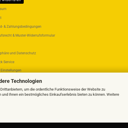
g widerrufen
ER...
ssum
t
d- & Zahlungsbedingungen
ufsrecht & Muster-Widerrufsformular
sphäre und Datenschutz
k Service
 Einstellungen
dere Technologien
rittanbietern, um die ordentliche Funktionsweise der Website zu
n und Ihnen ein bestmögliches Einkaufserlebnis bieten zu können. Weitere
Webshop erstellen
mit Gambio.de © 2026