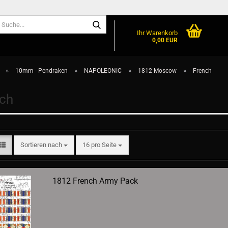
Suche...
Ihr Warenkorb
0,00 EUR
»
»
»
»
10mm - Pendraken
NAPOLEONIC
1812 Moscow
French
ch
Sortieren nach
pro Seite
Sortieren nach
16 pro Seite
1812 French Army Pack