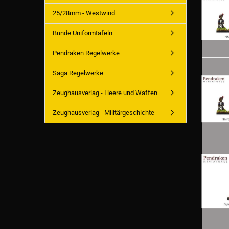
25/28mm - Westwind
Bunde Uniformtafeln
Pendraken Regelwerke
Saga Regelwerke
Zeughausverlag - Heere und Waffen
Zeughausverlag - Militärgeschichte