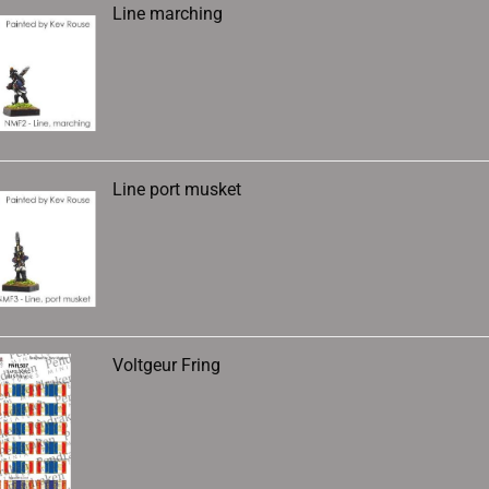
Line marching
Line port musket
Voltgeur Fring