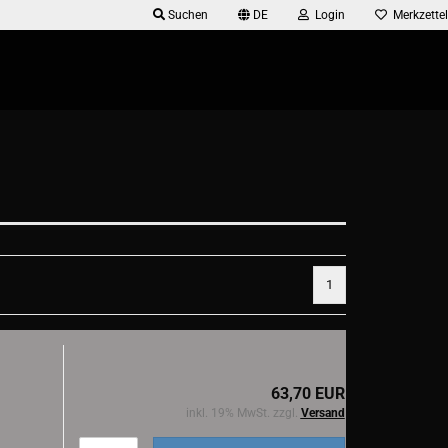
Suchen
DE
Login
Merkzettel
1
63,70 EUR
inkl. 19% MwSt. zzgl.
Versand