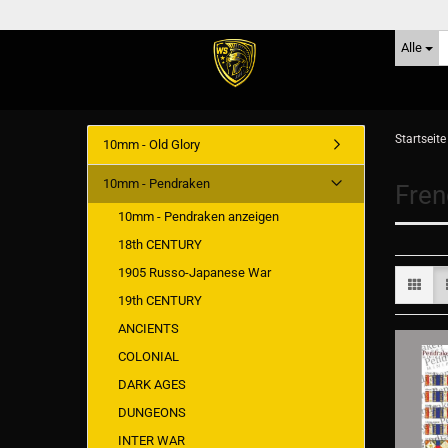
Alle
Startseite
10mm - Old Glory
10mm - Pendraken
Fren
10mm - Pendraken anzeigen
18th CENTURY
1905 Russo-Japanese War
19th CENTURY
ANCIENTS
COLONIAL
DARK AGES
DUNGEONS
INTER WAR