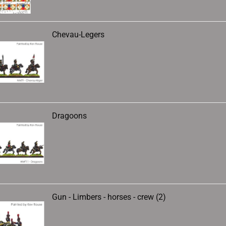
Chevau-Legers
Dragoons
Gun - Limbers - horses - crew (2)