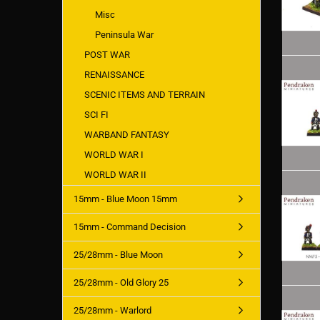
Misc
Peninsula War
POST WAR
RENAISSANCE
SCENIC ITEMS AND TERRAIN
SCI FI
WARBAND FANTASY
WORLD WAR I
WORLD WAR II
15mm - Blue Moon 15mm
15mm - Command Decision
25/28mm - Blue Moon
25/28mm - Old Glory 25
25/28mm - Warlord