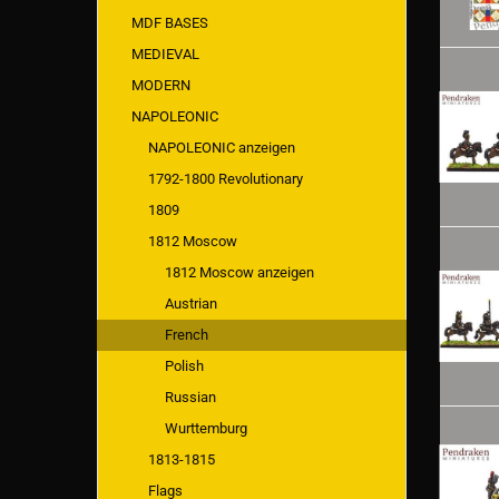
MDF BASES
MEDIEVAL
MODERN
NAPOLEONIC
NAPOLEONIC anzeigen
1792-1800 Revolutionary
1809
1812 Moscow
1812 Moscow anzeigen
Austrian
French
Polish
Russian
Wurttemburg
1813-1815
Flags