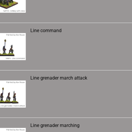
Line command
Line grenader march attack
Line grenader marching