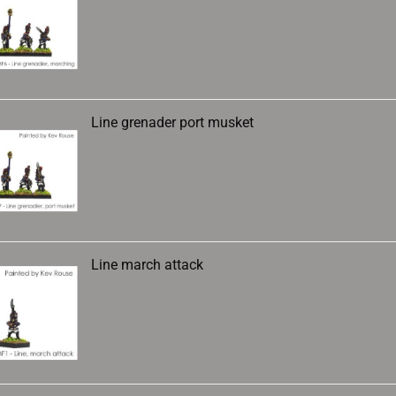
Line grenader port musket
Line march attack