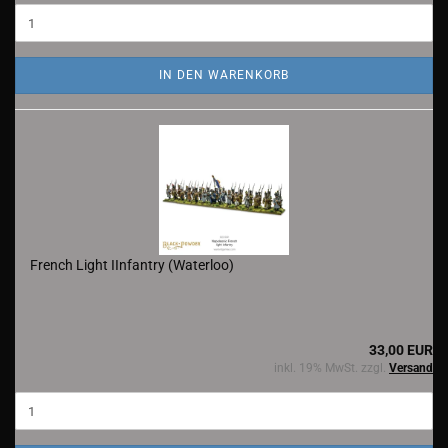
IN DEN WARENKORB
French Light IInfantry (Waterloo)
33,00 EUR
inkl. 19% MwSt. zzgl.
Versand