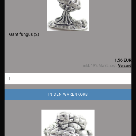
Gant fungus (2)
1,56 EUR
inkl. 19% MwSt. zzgl.
Versand
IN DEN WARENKORB