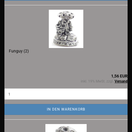
Funguy (2)
1,56 EUR
inkl. 19% MwSt. zzgl.
Versand
IN DEN WARENKORB