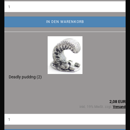
IN DEN WARENKORB
Deadly puddng (2)
2,08 EUR
inkl. 19% MwSt. zzgl.
Versand