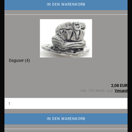
IN DEN WARENKORB
Dsguser (4)
2,08 EUR
inkl. 19% MwSt. zzgl.
Versand
IN DEN WARENKORB