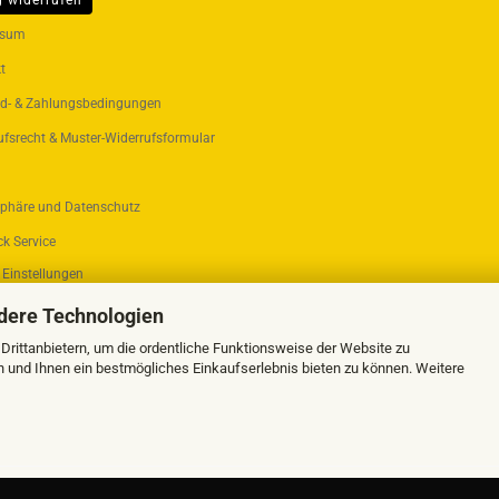
g widerrufen
ER...
ssum
t
d- & Zahlungsbedingungen
ufsrecht & Muster-Widerrufsformular
sphäre und Datenschutz
k Service
 Einstellungen
dere Technologien
rittanbietern, um die ordentliche Funktionsweise der Website zu
n und Ihnen ein bestmögliches Einkaufserlebnis bieten zu können. Weitere
Webshop erstellen
mit Gambio.de © 2026