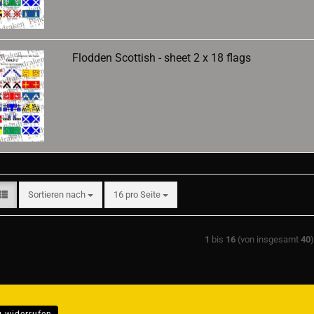
Flodden Scottish - sheet 2 x 18 flags
Sortieren nach
pro Seite
Sortieren nach
16 pro Seite
1
bis
16
(von insgesamt
40