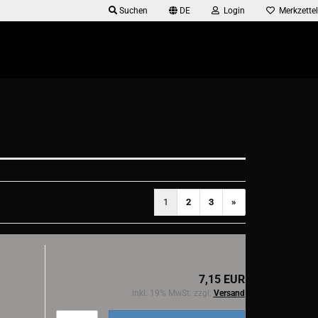
Suchen
DE
Login
Merkzettel
1
2
3
»
7,15 EUR
inkl. 19% MwSt. zzgl.
Versand