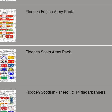
Flodden Englsh Army Pack
Flodden Scots Army Pack
Flodden Scottish - sheet 1 x 14 flags/banners