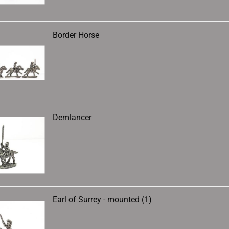
Border Horse
Demlancer
Earl of Surrey - mounted (1)