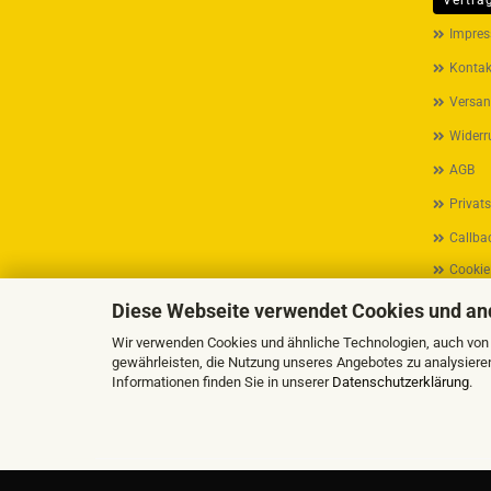
Vertra
MEHR ÜB
Impre
Kontak
Versan
Widerr
AGB
Privat
Callbac
Cookie
Diese Webseite verwendet Cookies und an
Wir verwenden Cookies und ähnliche Technologien, auch von D
gewährleisten, die Nutzung unseres Angebotes zu analysiere
Informationen finden Sie in unserer
Datenschutzerklärung
.