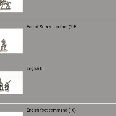
Earl of Surrey - on foot (1)Ê
Englsh bll
Englsh foot command (16)