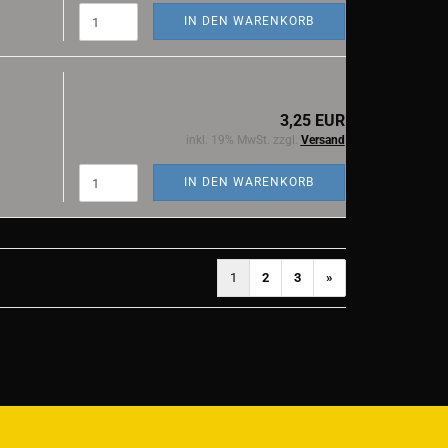
IN DEN WARENKORB
3,25 EUR
inkl. 19% MwSt. zzgl.
Versand
IN DEN WARENKORB
1
2
3
»
)