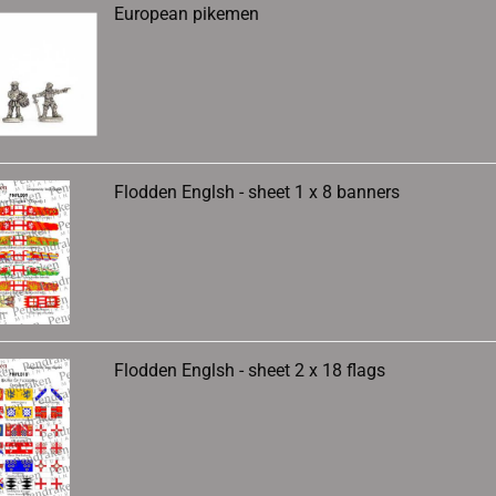
European pikemen
Flodden Englsh - sheet 1 x 8 banners
Flodden Englsh - sheet 2 x 18 flags