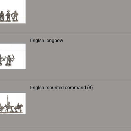
Englsh longbow
Englsh mounted command (8)