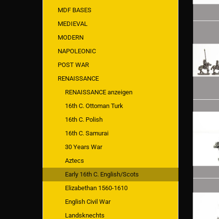
MDF BASES
MEDIEVAL
MODERN
NAPOLEONIC
POST WAR
RENAISSANCE
RENAISSANCE anzeigen
16th C. Ottoman Turk
16th C. Polish
16th C. Samurai
30 Years War
Aztecs
Early 16th C. English/Scots
Elizabethan 1560-1610
English Civil War
Landsknechts