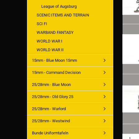
League of Augsburg
SCENIC ITEMS AND TERRAIN
SCI FI
WARBAND FANTASY
WORLD WAR I
WORLD WAR II
15mm - Blue Moon 15mm
15mm - Command Decision
25/28mm - Blue Moon
25/28mm - Old Glory 25
25/28mm - Warlord
25/28mm - Westwind
Bunde Uniformtafeln