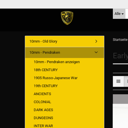
Alle
Startseite
10mm - Old Glory
10mm - Pendraken
Earl
10mm - Pendraken anzeigen
18th CENTURY
1905 Russo-Japanese War
19th CENTURY
ANCIENTS
COLONIAL
DARK AGES
DUNGEONS
INTER WAR