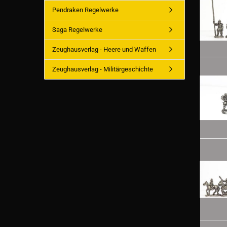
Pendraken Regelwerke
Saga Regelwerke
Zeughausverlag - Heere und Waffen
Zeughausverlag - Militärgeschichte