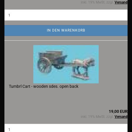
inkl. 19% MwSt. zzgl.
Versand
IN DEN WARENKORB
Tumbrl Cart - wooden sdes. open back
19,00 EUR
inkl. 19% MwSt. zzgl.
Versand