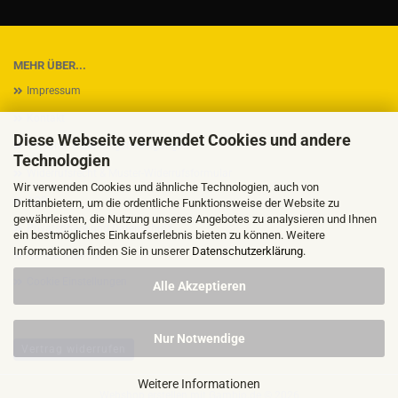
MEHR ÜBER...
Impressum
Kontakt
Diese Webseite verwendet Cookies und andere
Versand- & Zahlungsbedingungen
Technologien
Widerrufsrecht & Muster-Widerrufsformular
Wir verwenden Cookies und ähnliche Technologien, auch von
AGB
Drittanbietern, um die ordentliche Funktionsweise der Website zu
gewährleisten, die Nutzung unseres Angebotes zu analysieren und Ihnen
Privatsphäre und Datenschutz
ein bestmögliches Einkaufserlebnis bieten zu können. Weitere
Informationen finden Sie in unserer
Datenschutzerklärung
.
Callback Service
Cookie Einstellungen
Alle Akzeptieren
Nur Notwendige
Vertrag widerrufen
Weitere Informationen
Webshop erstellen
mit Gambio.de © 2026