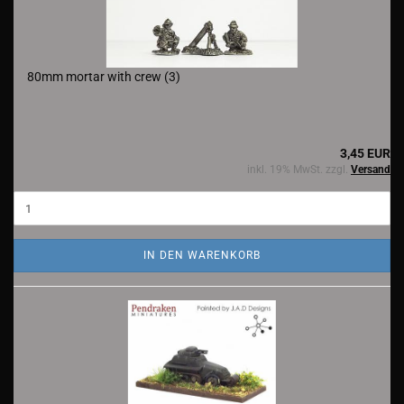
80mm mortar with crew (3)
3,45 EUR
inkl. 19% MwSt. zzgl.
Versand
IN DEN WARENKORB