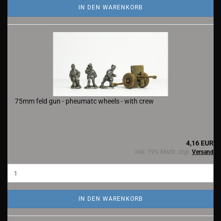
IN DEN WARENKORB
75mm feld gun - pheumatc wheels - with crew
4,16 EUR
inkl. 19% MwSt. zzgl.
Versand
IN DEN WARENKORB