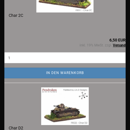
Char 2C
6,50 EUR
inkl. 19% MwSt. zzgl.
Versand
IN DEN WARENKORB
Char D2