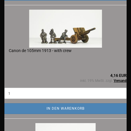
Canon de 105mm 1913 - with crew
4,16 EUR
inkl. 19% MwSt. zzgl.
Versand
IN DEN WARENKORB