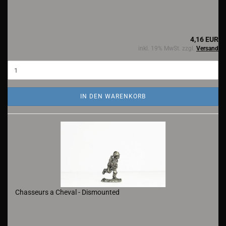
4,16 EUR
inkl. 19% MwSt. zzgl.
Versand
IN DEN WARENKORB
Chasseurs a Cheval - Dismounted