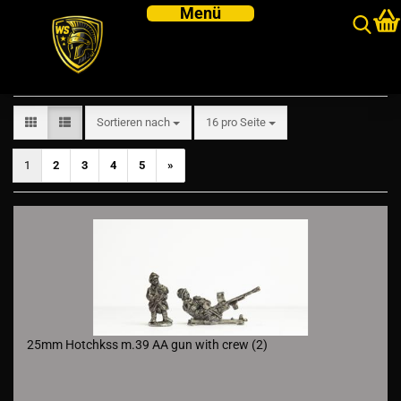
French
Sortieren nach
pro Seite
Sortieren nach
16 pro Seite
1
2
3
4
5
»
25mm Hotchkss m.39 AA gun with crew (2)