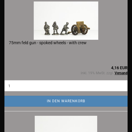
75mm feld gun - spoked wheels - with crew
4,16 EUR
inkl. 19% MwSt. zzgl.
Versand
IN DEN WARENKORB