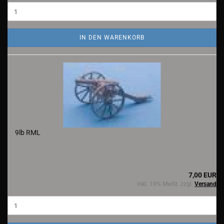
IN DEN WARENKORB
9lb RML
7,00 EUR
inkl. 19% MwSt. zzgl.
Versand