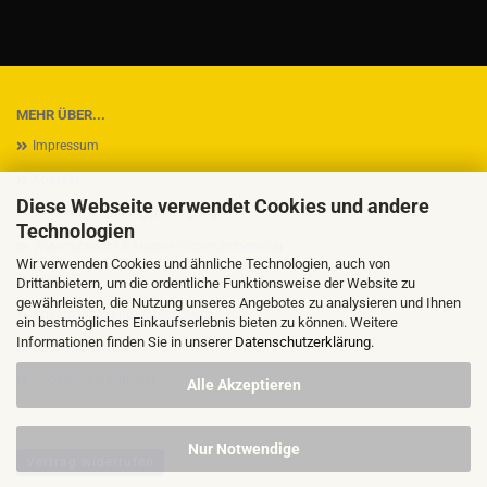
MEHR ÜBER...
Impressum
Kontakt
Diese Webseite verwendet Cookies und andere
Versand- & Zahlungsbedingungen
Technologien
Widerrufsrecht & Muster-Widerrufsformular
Wir verwenden Cookies und ähnliche Technologien, auch von
AGB
Drittanbietern, um die ordentliche Funktionsweise der Website zu
gewährleisten, die Nutzung unseres Angebotes zu analysieren und Ihnen
Privatsphäre und Datenschutz
ein bestmögliches Einkaufserlebnis bieten zu können. Weitere
Informationen finden Sie in unserer
Datenschutzerklärung
.
Callback Service
Cookie Einstellungen
Alle Akzeptieren
Nur Notwendige
Vertrag widerrufen