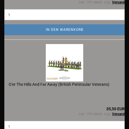
inkl. 19% MwSt. zzgl.
Versand
IN DEN WARENKORB
O'er The Hills And Far Away (British Peninsular Veterans)
35,50 EUR
inkl. 19% MwSt. zzgl.
Versand