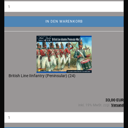
IN DEN WARENKORB
British Line IInfantry (Peninsular) (24)
33,00 EUR
inkl. 19% MwSt. zzgl.
Versand