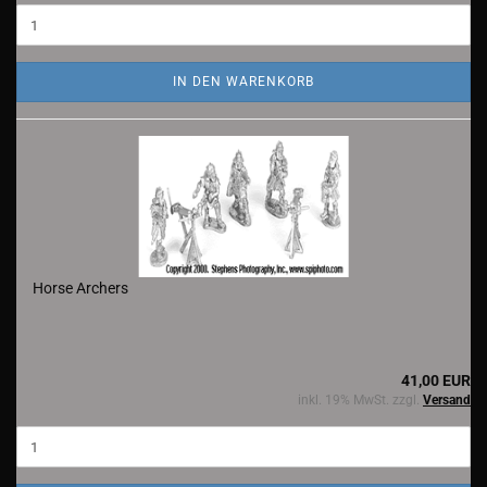
IN DEN WARENKORB
Horse Archers
41,00 EUR
inkl. 19% MwSt. zzgl.
Versand