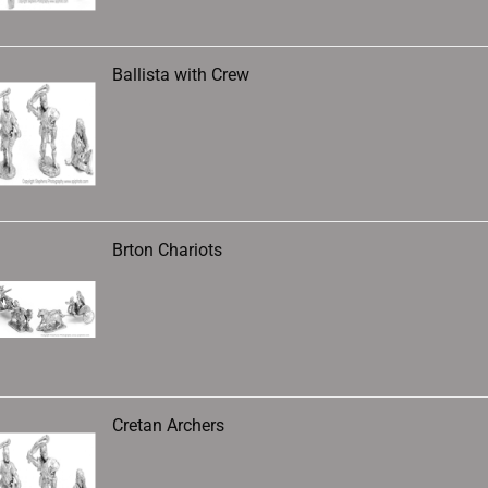
Ballista with Crew
Brton Chariots
Cretan Archers