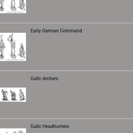
Early German Command
Gallc Archers
Gallc Headhunters