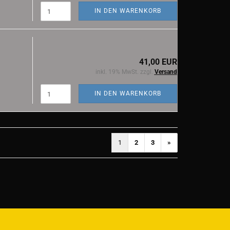
IN DEN WARENKORB
41,00 EUR
inkl. 19% MwSt. zzgl.
Versand
IN DEN WARENKORB
1
2
3
»
)