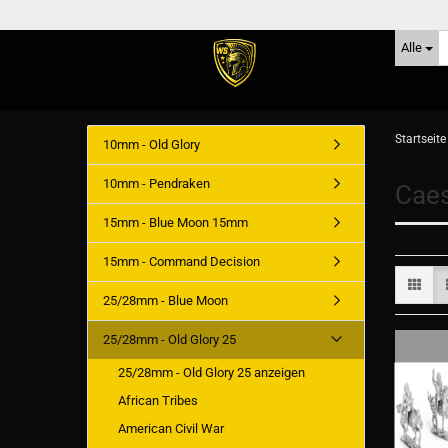
Alle
Startseite
10mm - Old Glory
10mm - Pendraken
Caes
15mm - Blue Moon 15mm
15mm - Command Decision
25/28mm - Blue Moon
25/28mm - Old Glory 25
25/28mm - Old Glory 25 anzeigen
African Tribes
American Civil War