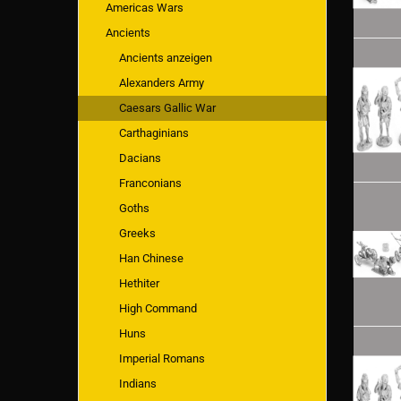
Americas Wars
Ancients
Ancients anzeigen
Alexanders Army
Caesars Gallic War
Carthaginians
Dacians
Franconians
Goths
Greeks
Han Chinese
Hethiter
High Command
Huns
Imperial Romans
Indians