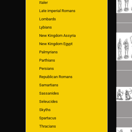
Italer
Late imperial Romans
Lombards
Lybians
New Kingdom Assyria
New Kingdom Egypt
Palmyrians
Parthians
Persians
Republican Romans
Samartians
Sassanides
Seleucides
Skyths
Spartacus
Thracians