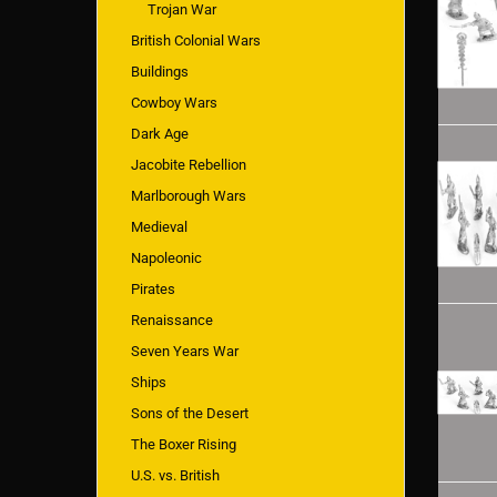
Trojan War
British Colonial Wars
Buildings
Cowboy Wars
Dark Age
Jacobite Rebellion
Marlborough Wars
Medieval
Napoleonic
Pirates
Renaissance
Seven Years War
Ships
Sons of the Desert
The Boxer Rising
U.S. vs. British