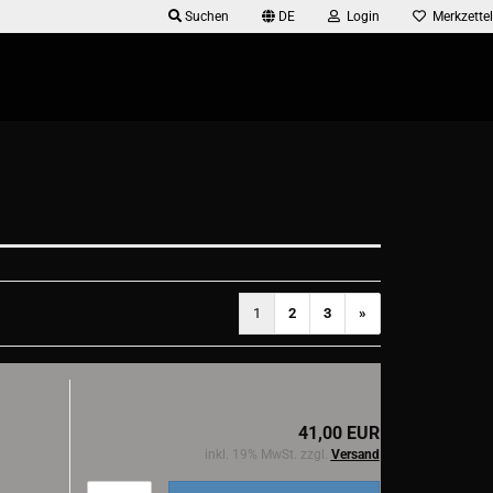
Suchen
DE
Login
Merkzettel
1
2
3
»
41,00 EUR
inkl. 19% MwSt. zzgl.
Versand