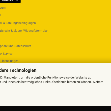
g widerrufen
ER...
ssum
t
d- & Zahlungsbedingungen
ufsrecht & Muster-Widerrufsformular
sphäre und Datenschutz
k Service
 Einstellungen
dere Technologien
rittanbietern, um die ordentliche Funktionsweise der Website zu
n und Ihnen ein bestmögliches Einkaufserlebnis bieten zu können. Weitere
Webshop erstellen
mit Gambio.de © 2026