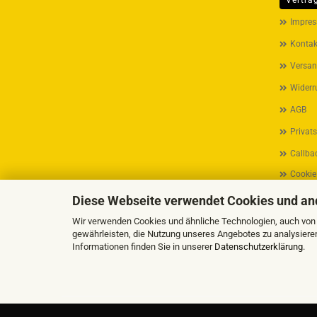
Vertra
MEHR ÜB
Impre
Kontak
Versan
Widerr
AGB
Privat
Callbac
Cookie
Diese Webseite verwendet Cookies und an
Wir verwenden Cookies und ähnliche Technologien, auch von D
gewährleisten, die Nutzung unseres Angebotes zu analysiere
Informationen finden Sie in unserer
Datenschutzerklärung
.