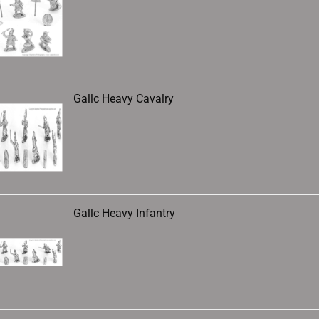
Gallc Heavy Cavalry
Gallc Heavy Infantry