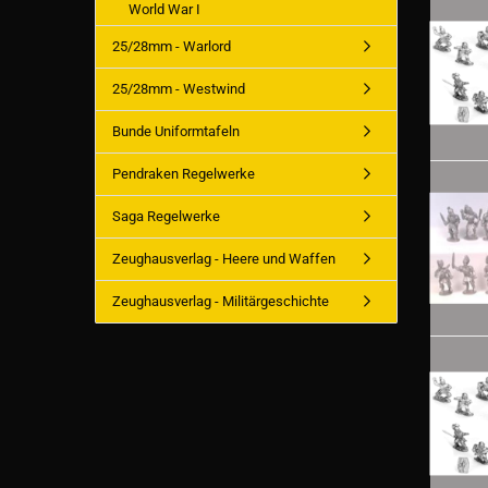
World War I
25/28mm - Warlord
25/28mm - Westwind
Bunde Uniformtafeln
Pendraken Regelwerke
Saga Regelwerke
Zeughausverlag - Heere und Waffen
Zeughausverlag - Militärgeschichte