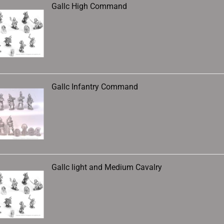
Gallc High Command
Gallc Infantry Command
Gallc light and Medium Cavalry