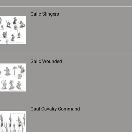
Gallc Slingers
Gallc Wounded
Gaul Cavalry Command