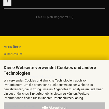
1
1
bis
13
(von insgesamt
13
)
MEHR ÜBER...
Impressum
Kontakt
Diese Webseite verwendet Cookies und andere
Versand- & Zahlungsbedingungen
Technologien
Widerrufsrecht & Muster-Widerrufsformular
Wir verwenden Cookies und ähnliche Technologien, auch von
AGB
Drittanbietern, um die ordentliche Funktionsweise der Website zu
gewährleisten, die Nutzung unseres Angebotes zu analysieren und Ihnen
Privatsphäre und Datenschutz
ein bestmögliches Einkaufserlebnis bieten zu können. Weitere
Informationen finden Sie in unserer
Datenschutzerklärung
.
Callback Service
Cookie Einstellungen
Alle Akzeptieren