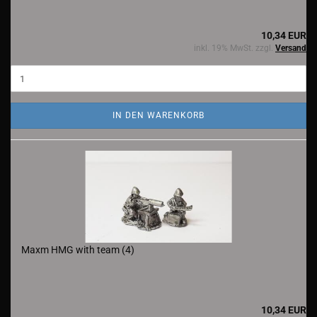
10,34 EUR
inkl. 19% MwSt. zzgl.
Versand
IN DEN WARENKORB
Maxm HMG with team (4)
10,34 EUR