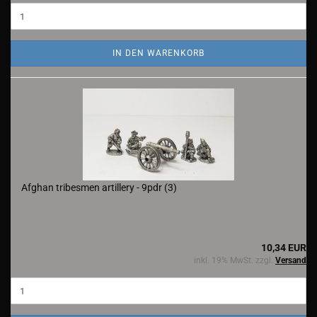
IN DEN WARENKORB
Afghan tribesmen artillery - 9pdr (3)
10,34 EUR
inkl. 19% MwSt. zzgl.
Versand