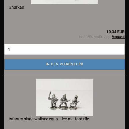
Ghurkas
10,34 EUR
inkl. 19% MwSt. zzgl.
Versand
IN DEN WARENKORB
Infantry slade-wallace equp. - lee-metford rfle