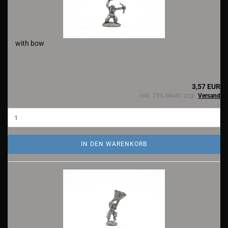
with bow
3,57 EUR
inkl. 19% MwSt. zzgl.
Versand
IN DEN WARENKORB