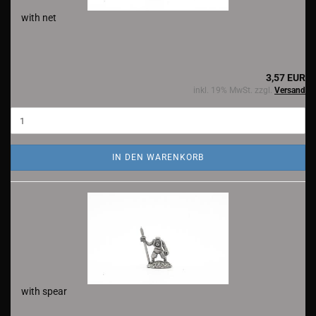
with net
3,57 EUR
inkl. 19% MwSt. zzgl.
Versand
IN DEN WARENKORB
with spear