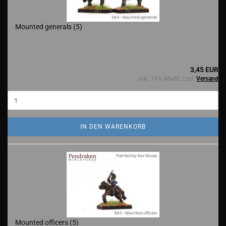
Mounted generals (5)
3,45 EUR
inkl. 19% MwSt. zzgl.
Versand
IN DEN WARENKORB
Mounted officers (5)