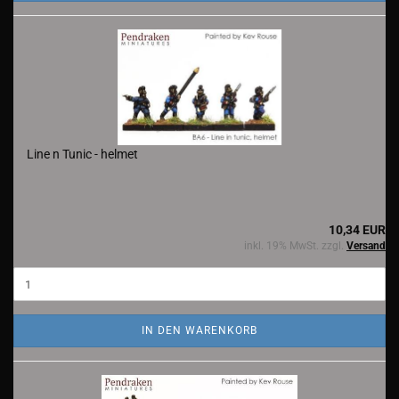
Line n Tunic - helmet
10,34 EUR
inkl. 19% MwSt. zzgl.
Versand
IN DEN WARENKORB