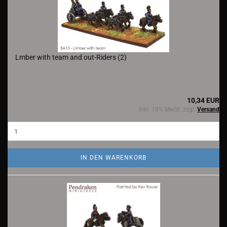
Lmber with team and out-Riders (2)
10,34 EUR
inkl. 19% MwSt. zzgl.
Versand
IN DEN WARENKORB