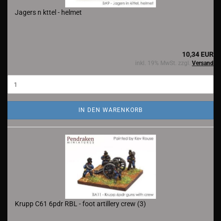
Jagers n kttel - helmet
10,34 EUR
inkl. 19% MwSt. zzgl.
Versand
IN DEN WARENKORB
Krupp C61 6pdr RBL - foot artillery crew (3)