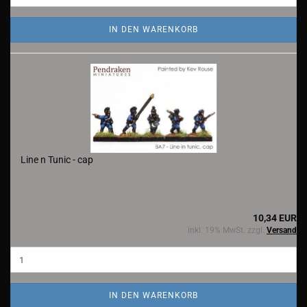
IN DEN WARENKORB
Line n Tunic - cap
10,34 EUR
inkl. 19% MwSt. zzgl.
Versand
IN DEN WARENKORB