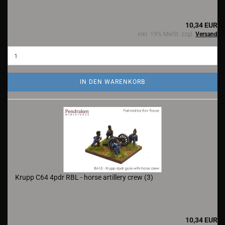
10,34 EUR
inkl. 19% MwSt. zzgl.
Versand
IN DEN WARENKORB
Krupp C64 4pdr RBL - horse artillery crew (3)
10,34 EUR