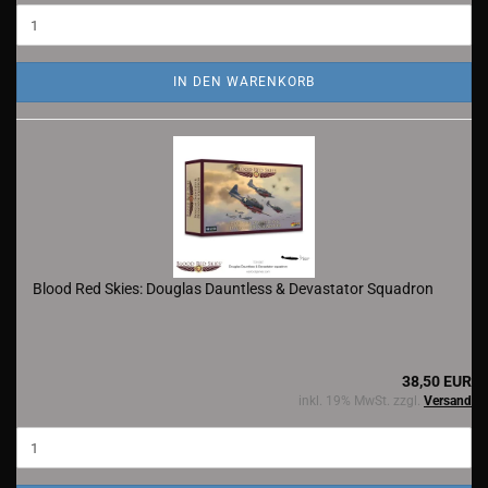
IN DEN WARENKORB
Blood Red Skies: Douglas Dauntless & Devastator Squadron
38,50 EUR
inkl. 19% MwSt. zzgl.
Versand