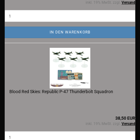
inkl. 19% MwSt. zzgl.
Versand
IN DEN WARENKORB
Blood Red Skies: Republic P-47 Thunderbolt Squadron
38,50 EUR
inkl. 19% MwSt. zzgl.
Versand