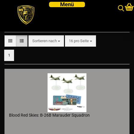
US
Sortieren nach
pro Seite
Sortieren nach
16 pro Seite
1
Blood Red Skies: B-26B Marauder Squadron