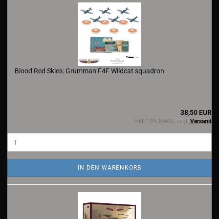
Blood Red Skies: Grumman F4F Wildcat squadron
38,50 EUR
inkl. 19% MwSt. zzgl.
Versand
IN DEN WARENKORB