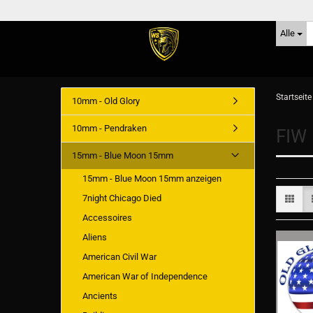
Alle
Startseite
10mm - Old Glory
10mm - Pendraken
FIW
15mm - Blue Moon 15mm
15mm - Blue Moon 15mm anzeigen
7night Chicago Died
Accessoires
Aliens
American Civil War
American War of Independence
Ancients