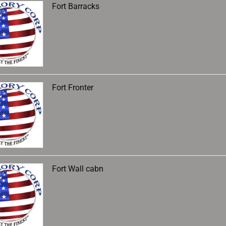
Fort Barracks
Fort Fronter
Fort Wall cabn