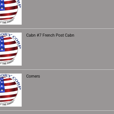
Cabn #7 French Post Cabn
Corners