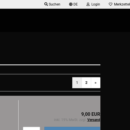
Suchen
DE
Login
Merkzettel
1
2
»
9,00 EUR
inkl. 19% MwSt. zzgl.
Versand