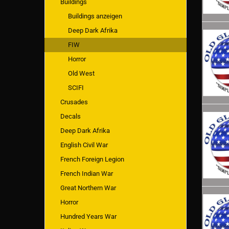
Buildings
Buildings anzeigen
Deep Dark Afrika
FIW
Horror
Old West
SCIFI
Crusades
Decals
Deep Dark Afrika
English Civil War
French Foreign Legion
French Indian War
Great Northern War
Horror
Hundred Years War