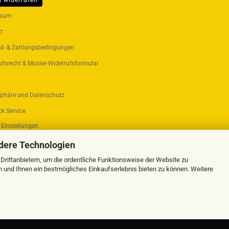
g widerrufen
ER...
ssum
t
d- & Zahlungsbedingungen
ufsrecht & Muster-Widerrufsformular
sphäre und Datenschutz
k Service
 Einstellungen
dere Technologien
rittanbietern, um die ordentliche Funktionsweise der Website zu
n und Ihnen ein bestmögliches Einkaufserlebnis bieten zu können. Weitere
Webshop erstellen
mit Gambio.de © 2026