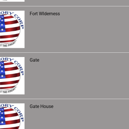
Fort Wlderness
Gate
Gate House