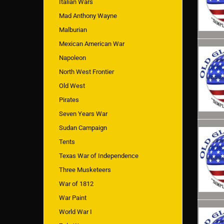
Italian Wars
Mad Anthony Wayne
Malburian
Mexican American War
Napoleon
North West Frontier
Old West
Pirates
Seven Years War
Sudan Campaign
Tents
Texas War of Independence
Three Musketeers
War of 1812
War Paint
World War I