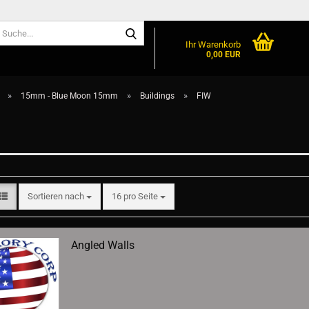
Suche...
Ihr Warenkorb
0,00 EUR
»
»
»
15mm - Blue Moon 15mm
Buildings
FIW
Sortieren nach
pro Seite
Sortieren nach
16 pro Seite
Angled Walls