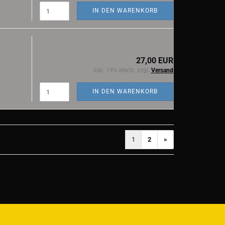
IN DEN WARENKORB
27,00 EUR
inkl. 19% MwSt. zzgl.
Versand
IN DEN WARENKORB
1
2
»
)