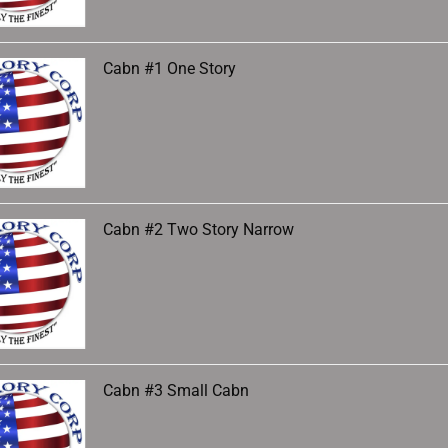
Cabn #1 One Story
Cabn #2 Two Story Narrow
Cabn #3 Small Cabn