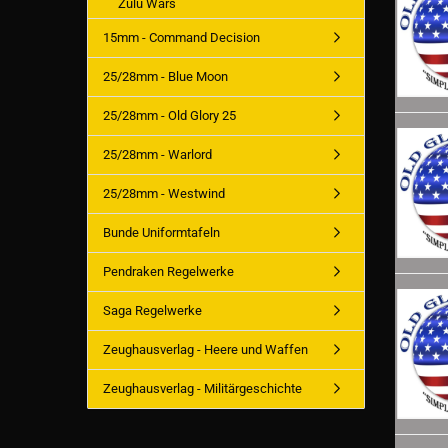
Zulu Wars
15mm - Command Decision
25/28mm - Blue Moon
25/28mm - Old Glory 25
25/28mm - Warlord
25/28mm - Westwind
Bunde Uniformtafeln
Pendraken Regelwerke
Saga Regelwerke
Zeughausverlag - Heere und Waffen
Zeughausverlag - Militärgeschichte