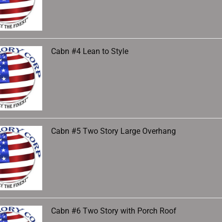
Cabn #4 Lean to Style
Cabn #5 Two Story Large Overhang
Cabn #6 Two Story with Porch Roof