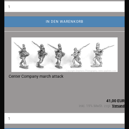
IN DEN WARENKORB
Center Company march attack
41,00 EUR
inkl. 19% MwSt. zzgl.
Versand