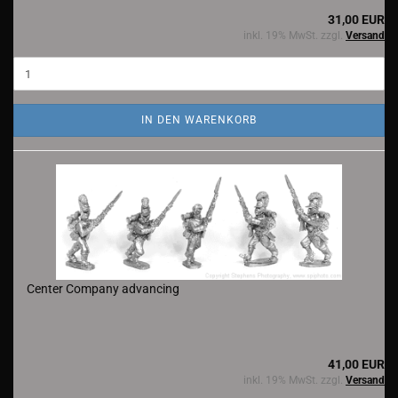
31,00 EUR
inkl. 19% MwSt. zzgl.
Versand
IN DEN WARENKORB
Center Company advancing
41,00 EUR
inkl. 19% MwSt. zzgl.
Versand