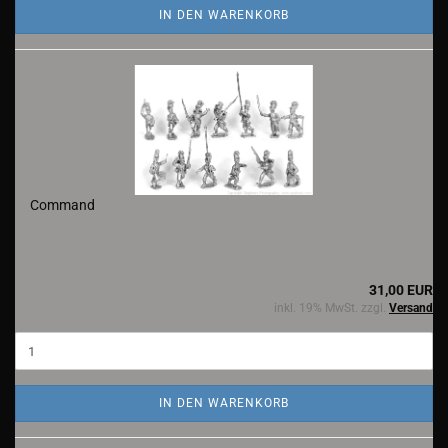
IN DEN WARENKORB
Command
31,00 EUR
inkl. 19% MwSt. zzgl.
Versand
IN DEN WARENKORB