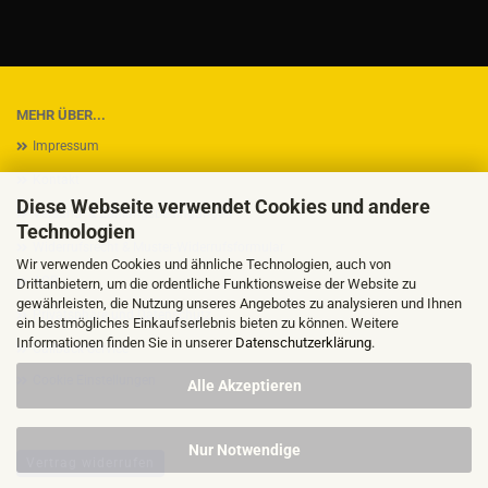
MEHR ÜBER...
Impressum
Kontakt
Diese Webseite verwendet Cookies und andere
Versand- & Zahlungsbedingungen
Technologien
Widerrufsrecht & Muster-Widerrufsformular
Wir verwenden Cookies und ähnliche Technologien, auch von
AGB
Drittanbietern, um die ordentliche Funktionsweise der Website zu
gewährleisten, die Nutzung unseres Angebotes zu analysieren und Ihnen
Privatsphäre und Datenschutz
ein bestmögliches Einkaufserlebnis bieten zu können. Weitere
Informationen finden Sie in unserer
Datenschutzerklärung
.
Callback Service
Cookie Einstellungen
Alle Akzeptieren
Nur Notwendige
Vertrag widerrufen