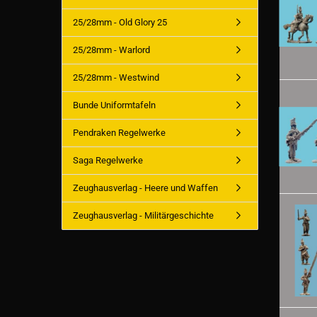
25/28mm - Old Glory 25
25/28mm - Warlord
25/28mm - Westwind
Bunde Uniformtafeln
Pendraken Regelwerke
Saga Regelwerke
Zeughausverlag - Heere und Waffen
Zeughausverlag - Militärgeschichte