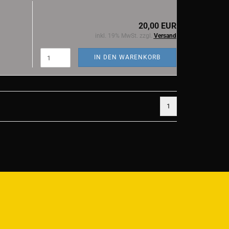
20,00 EUR
inkl. 19% MwSt. zzgl.
Versand
IN DEN WARENKORB
1
)