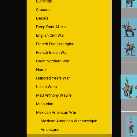
Buildings
Crusades
Decals
Deep Dark Afrika
English Civil War
French Foreign Legion
French Indian War
Great Northern War
Horror
Hundred Years War
Italian Wars
Mad Anthony Wayne
Malburian
Mexican American War
Mexican American War anzeigen
Americans