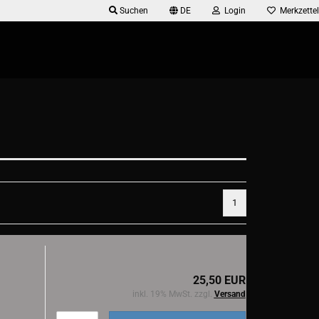
Suchen
DE
Login
Merkzettel
1
25,50 EUR
inkl. 19% MwSt. zzgl.
Versand