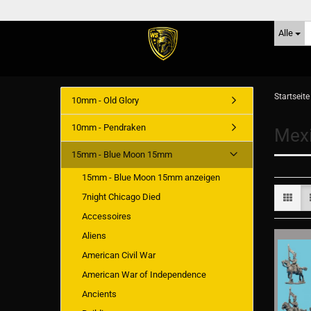
Alle
Startseite
10mm - Old Glory
10mm - Pendraken
Mex
15mm - Blue Moon 15mm
15mm - Blue Moon 15mm anzeigen
7night Chicago Died
Accessoires
Aliens
American Civil War
American War of Independence
Ancients