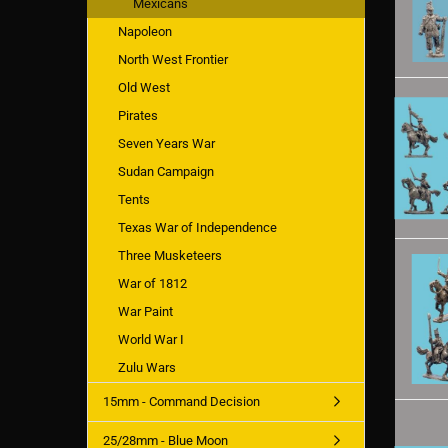
Mexicans
Napoleon
North West Frontier
Old West
Pirates
Seven Years War
Sudan Campaign
Tents
Texas War of Independence
Three Musketeers
War of 1812
War Paint
World War I
Zulu Wars
15mm - Command Decision
25/28mm - Blue Moon