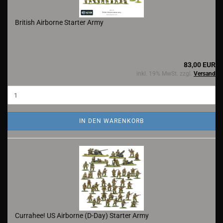
British Airborne Starter Army
83,00 EUR
inkl. 19% MwSt. zzgl.
Versand
IN DEN WARENKORB
Currahee! US Airborne (D-Day) Starter Army