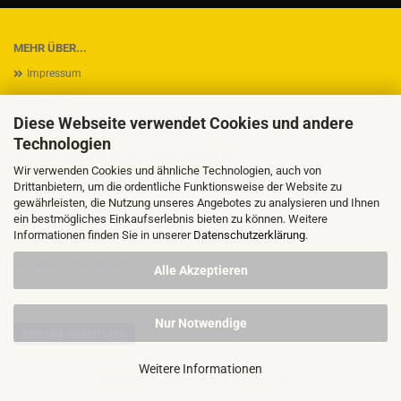
MEHR ÜBER...
Impressum
Kontakt
Diese Webseite verwendet Cookies und andere
Versand- & Zahlungsbedingungen
Technologien
Widerrufsrecht & Muster-Widerrufsformular
Wir verwenden Cookies und ähnliche Technologien, auch von
AGB
Drittanbietern, um die ordentliche Funktionsweise der Website zu
gewährleisten, die Nutzung unseres Angebotes zu analysieren und Ihnen
Privatsphäre und Datenschutz
ein bestmögliches Einkaufserlebnis bieten zu können. Weitere
Informationen finden Sie in unserer
Datenschutzerklärung
.
Callback Service
Cookie Einstellungen
Alle Akzeptieren
Nur Notwendige
Vertrag widerrufen
Weitere Informationen
Webshop erstellen
mit Gambio.de © 2026