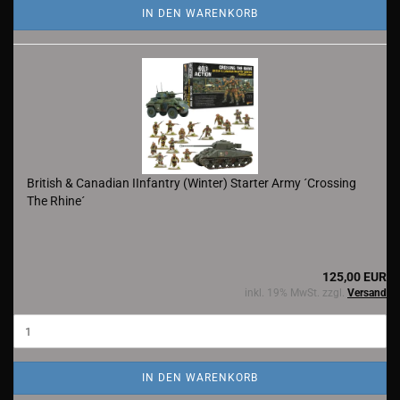
IN DEN WARENKORB
British & Canadian IInfantry (Winter) Starter Army ´Crossing
The Rhine´
125,00 EUR
inkl. 19% MwSt. zzgl.
Versand
IN DEN WARENKORB