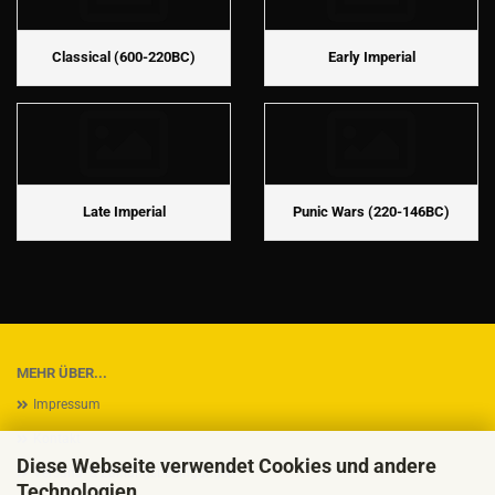
Classical (600-220BC)
Early Imperial
Late Imperial
Punic Wars (220-146BC)
MEHR ÜBER...
Impressum
Kontakt
Diese Webseite verwendet Cookies und andere
Versand- & Zahlungsbedingungen
Technologien