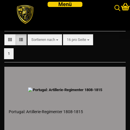
Portugal
Sortieren nach
pro Seite
Sortieren nach
16 pro Seite
1
Portugal: Artillerie-Regimenter 1808-1815