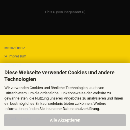
1
bis
6
(von insgesamt
6
)
MEHR ÜBER...
Impressum
Kontakt
Diese Webseite verwendet Cookies und andere
Versand- & Zahlungsbedingungen
Technologien
Widerrufsrecht & Muster-Widerrufsformular
Wir verwenden Cookies und ähnliche Technologien, auch von
AGB
Drittanbietern, um die ordentliche Funktionsweise der Website zu
gewährleisten, die Nutzung unseres Angebotes zu analysieren und Ihnen
Privatsphäre und Datenschutz
ein bestmögliches Einkaufserlebnis bieten zu können. Weitere
Informationen finden Sie in unserer
Datenschutzerklärung
.
Callback Service
Cookie Einstellungen
Alle Akzeptieren