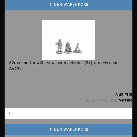
IN DEN WARENKORB
82mm mortar with crew - wnter clothes (3) (formerly code
SV23)
3,45 EUR
inkl. 19% MwSt. zzgl.
Versand
IN DEN WARENKORB