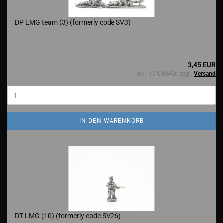
DP LMG team (3) (formerly code SV3)
3,45 EUR
inkl. 19% MwSt. zzgl.
Versand
IN DEN WARENKORB
DT LMG (10) (formerly code SV26)