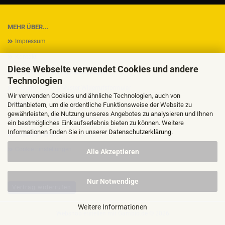
MEHR ÜBER...
Impressum
Kontakt
Diese Webseite verwendet Cookies und andere
Versand- & Zahlungsbedingungen
Technologien
Widerrufsrecht & Muster-Widerrufsformular
Wir verwenden Cookies und ähnliche Technologien, auch von
AGB
Drittanbietern, um die ordentliche Funktionsweise der Website zu
gewährleisten, die Nutzung unseres Angebotes zu analysieren und Ihnen
Privatsphäre und Datenschutz
ein bestmögliches Einkaufserlebnis bieten zu können. Weitere
Informationen finden Sie in unserer
Datenschutzerklärung
.
Callback Service
Cookie Einstellungen
Alle Akzeptieren
Nur Notwendige
Vertrag widerrufen
Weitere Informationen
Webshop erstellen
mit Gambio.de © 2026