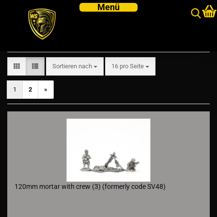
Infantry
Sortieren nach
pro Seite
Sortieren nach
16 pro Seite
1
2
»
120mm mortar with crew (3) (formerly code SV48)