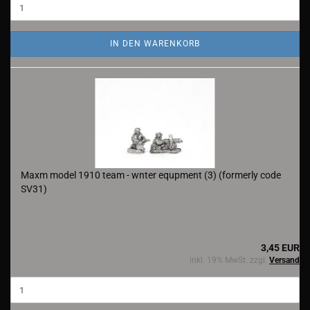
IN DEN WARENKORB
Maxm model 1910 team - wnter equpment (3) (formerly code
SV31)
3,45 EUR
inkl. 19% MwSt. zzgl.
Versand