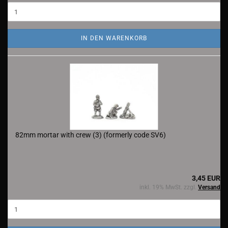
IN DEN WARENKORB
82mm mortar with crew (3) (formerly code SV6)
3,45 EUR
inkl. 19% MwSt. zzgl.
Versand