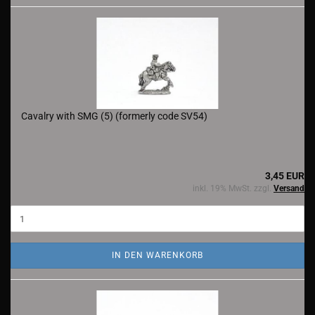
Cavalry with SMG (5) (formerly code SV54)
3,45 EUR
inkl. 19% MwSt. zzgl.
Versand
IN DEN WARENKORB