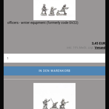
officers - wnter equpment (formerly code SV22)
3,45 EUR
inkl. 19% MwSt. zzgl.
Versand
IN DEN WARENKORB