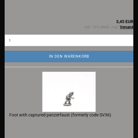
3,45 EUR
inkl. 19% MwSt. zzgl.
Versand
IN DEN WARENKORB
Foot with captured panzerfaust (formerly code SV36)