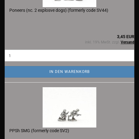
Poneers (nc. 2 explosve dogs) (formerly code SV44)
3,45 EUR
inkl. 19% MwSt. zzgl.
Versand
IN DEN WARENKORB
PPSh SMG (formerly code SV2)