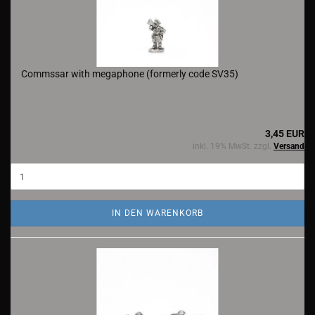
Commssar with megaphone (formerly code SV35)
3,45 EUR
inkl. 19% MwSt. zzgl.
Versand
IN DEN WARENKORB