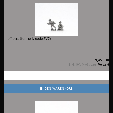
officers (formerly code SV7)
3,45 EUR
inkl. 19% MwSt. zzgl.
Versand
IN DEN WARENKORB