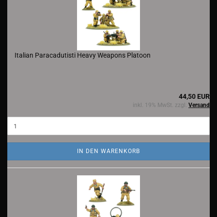
Italian Paracadutisti Heavy Weapons Platoon
44,50 EUR
inkl. 19% MwSt. zzgl.
Versand
IN DEN WARENKORB