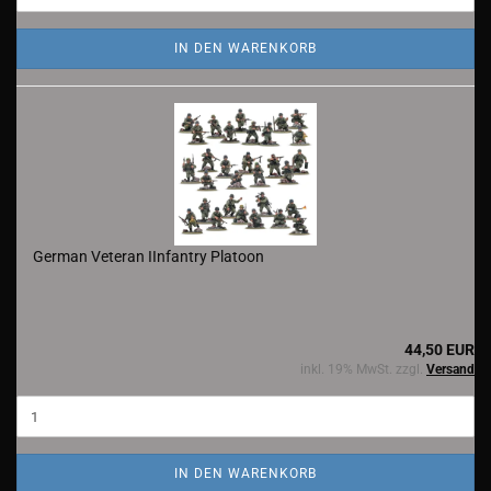
IN DEN WARENKORB
German Veteran IInfantry Platoon
44,50 EUR
inkl. 19% MwSt. zzgl.
Versand
IN DEN WARENKORB