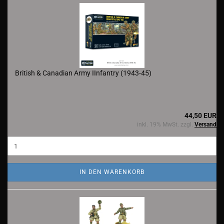
British & Canadian Army IInfantry (1943-45)
44,50 EUR
inkl. 19% MwSt. zzgl.
Versand
IN DEN WARENKORB