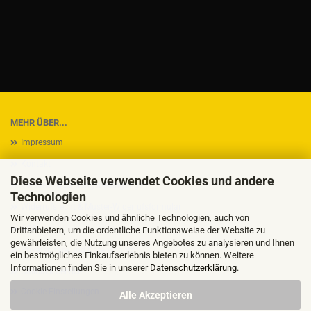
MEHR ÜBER...
Impressum
Kontakt
Diese Webseite verwendet Cookies und andere
Versand- & Zahlungsbedingungen
Technologien
Widerrufsrecht & Muster-Widerrufsformular
Wir verwenden Cookies und ähnliche Technologien, auch von
AGB
Drittanbietern, um die ordentliche Funktionsweise der Website zu
gewährleisten, die Nutzung unseres Angebotes zu analysieren und Ihnen
Privatsphäre und Datenschutz
ein bestmögliches Einkaufserlebnis bieten zu können. Weitere
Informationen finden Sie in unserer
Datenschutzerklärung
.
Callback Service
Cookie Einstellungen
Alle Akzeptieren