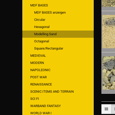
MDF BASES
MDF BASES anzeigen
Circular
Hexagonal
Modelling Sand
Octagonal
Square/Rectangular
MEDIEVAL
MODERN
NAPOLEONIC
POST WAR
RENAISSANCE
SCENIC ITEMS AND TERRAIN
SCI FI
WARBAND FANTASY
WORLD WAR I