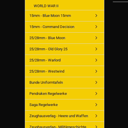
WORLD WAR II
15mm - Blue Moon 15mm
15mm - Command Decision
25/28mm - Blue Moon
25/28mm - Old Glory 25
25/28mm - Warlord
25/28mm - Westwind
Bunde Uniformtafeln
Pendraken Regelwerke
Saga Regelwerke
Zeughausverlag - Heere und Waffen
Zeughausverlag - Militärgeschichte