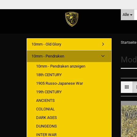
Alle
Startseite
10mm - Old Glory
10mm - Pendraken
Mode
10mm - Pendraken anzeigen
18th CENTURY
1905 Russo-Japanese War
19th CENTURY
ANCIENTS
COLONIAL
DARK AGES
DUNGEONS
INTER WAR