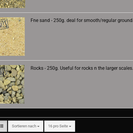
Fne sand - 250g. deal for smooth/regular ground
Rocks - 250g. Useful for rocks n the larger scales
Sortieren nach
pro Seite
Sortieren nach
16 pro Seite