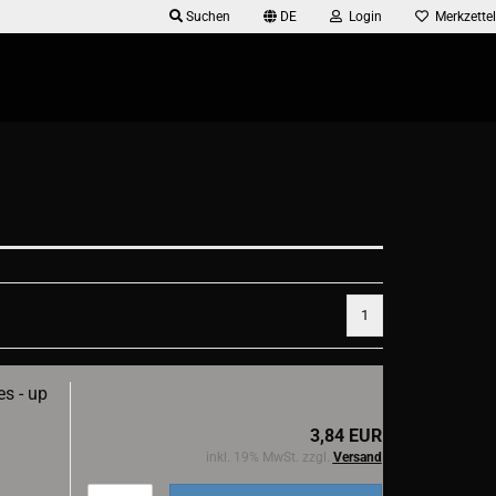
Suchen
DE
Login
Merkzettel
1
s - up
3,84 EUR
inkl. 19% MwSt. zzgl.
Versand