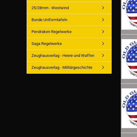
25/28mm - Westwind
Bunde Uniformtafeln
Pendraken Regelwerke
Saga Regelwerke
Zeughausverlag - Heere und Waffen
Zeughausverlag - Militärgeschichte