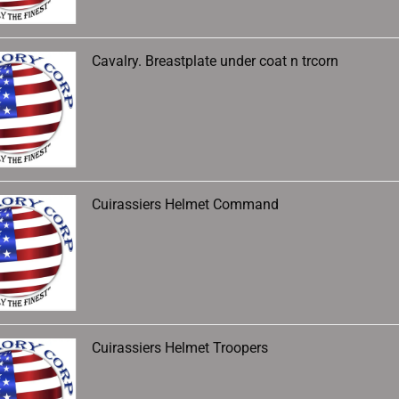
Cavalry. Breastplate under coat n trcorn
Cuirassiers Helmet Command
Cuirassiers Helmet Troopers