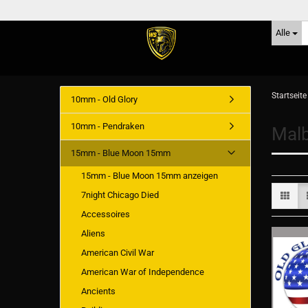
Alle
Startseite
10mm - Old Glory
10mm - Pendraken
Malb
15mm - Blue Moon 15mm
15mm - Blue Moon 15mm anzeigen
7night Chicago Died
Accessoires
Aliens
American Civil War
American War of Independence
Ancients