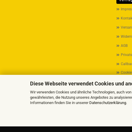
Vertra
MEHR ÜB
Impre
Kontak
Versan
Widerr
AGB
Privat
Callbac
Cookie
Diese Webseite verwendet Cookies und an
Wir verwenden Cookies und ähnliche Technologien, auch von D
gewährleisten, die Nutzung unseres Angebotes zu analysiere
Informationen finden Sie in unserer
Datenschutzerklärung
.