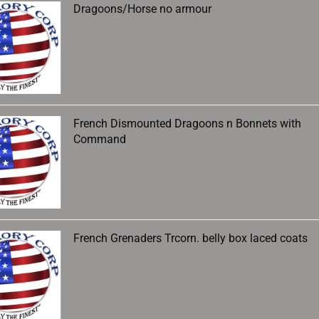
Dragoons/Horse no armour
French Dismounted Dragoons n Bonnets with
Command
French Grenaders Trcorn. belly box laced coats