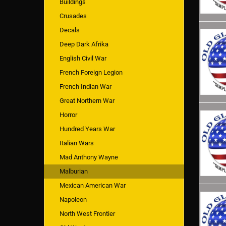
Buildings
Crusades
Decals
Deep Dark Afrika
English Civil War
French Foreign Legion
French Indian War
Great Northern War
Horror
Hundred Years War
Italian Wars
Mad Anthony Wayne
Malburian
Mexican American War
Napoleon
North West Frontier