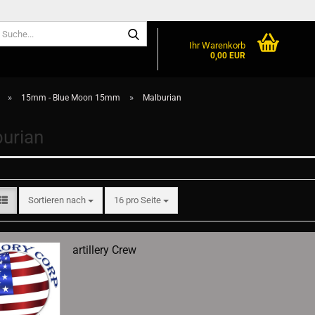
Suche...
Ihr Warenkorb
0,00 EUR
»
»
15mm - Blue Moon 15mm
Malburian
urian
Sortieren nach
pro Seite
Sortieren nach
16 pro Seite
artillery Crew