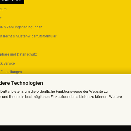
g widerrufen
ER...
ssum
t
d- & Zahlungsbedingungen
ufsrecht & Muster-Widerrufsformular
sphäre und Datenschutz
k Service
 Einstellungen
dere Technologien
rittanbietern, um die ordentliche Funktionsweise der Website zu
n und Ihnen ein bestmögliches Einkaufserlebnis bieten zu können. Weitere
Webshop erstellen
mit Gambio.de © 2026