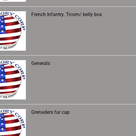
French Infantry. Trcorn/ belly box
Generals
Grenaders fur cap