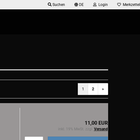
Suchen
DE
Login
Merkzettel
1
2
»
11,00 EUR
inkl. 19% MwSt. zzgl.
Versand