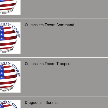
Cuirassiers Trcorn Command
Cuirassiers Trcorn Troopers
Dragoons n Bonnet