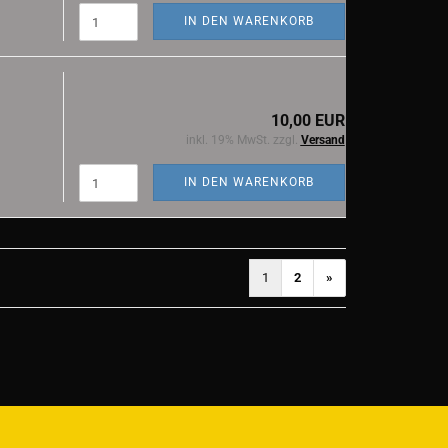
IN DEN WARENKORB
10,00 EUR
inkl. 19% MwSt. zzgl.
Versand
IN DEN WARENKORB
1
2
»
)