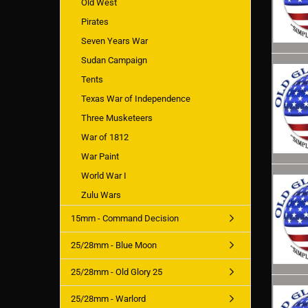
Old West
Pirates
Seven Years War
Sudan Campaign
Tents
Texas War of Independence
Three Musketeers
War of 1812
War Paint
World War I
Zulu Wars
15mm - Command Decision
25/28mm - Blue Moon
25/28mm - Old Glory 25
25/28mm - Warlord