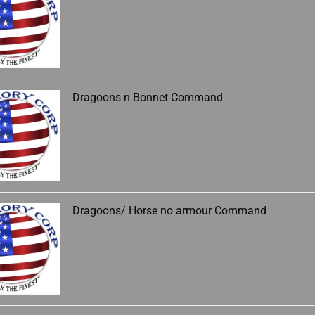
Dragoons n Bonnet Command
Dragoons/ Horse no armour Command