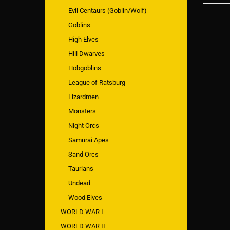
Evil Centaurs (Goblin/Wolf)
Goblins
High Elves
Hill Dwarves
Hobgoblins
League of Ratsburg
Lizardmen
Monsters
Night Orcs
Samurai Apes
Sand Orcs
Taurians
Undead
Wood Elves
WORLD WAR I
WORLD WAR II