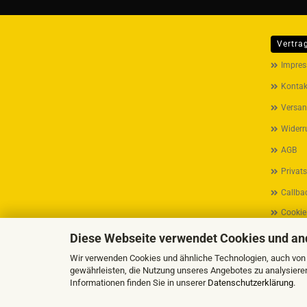
Vertra
MEHR ÜB
Impre
Kontak
Versan
Widerr
AGB
Privat
Callbac
Cookie
Diese Webseite verwendet Cookies und an
Wir verwenden Cookies und ähnliche Technologien, auch von D
gewährleisten, die Nutzung unseres Angebotes zu analysiere
Informationen finden Sie in unserer
Datenschutzerklärung
.