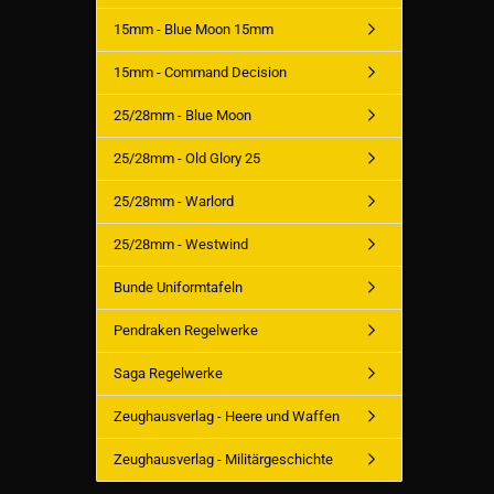
15mm - Blue Moon 15mm
15mm - Command Decision
25/28mm - Blue Moon
25/28mm - Old Glory 25
25/28mm - Warlord
25/28mm - Westwind
Bunde Uniformtafeln
Pendraken Regelwerke
Saga Regelwerke
Zeughausverlag - Heere und Waffen
Zeughausverlag - Militärgeschichte