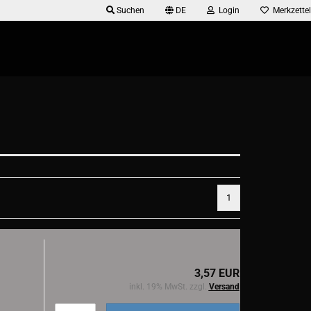
Suchen
DE
Login
Merkzettel
1
3,57 EUR
inkl. 19% MwSt. zzgl.
Versand