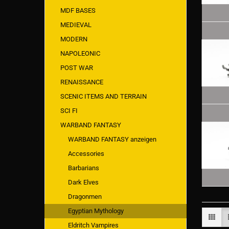
MDF BASES
MEDIEVAL
MODERN
NAPOLEONIC
POST WAR
RENAISSANCE
SCENIC ITEMS AND TERRAIN
SCI FI
WARBAND FANTASY
WARBAND FANTASY anzeigen
Accessories
Barbarians
Dark Elves
Dragonmen
Egyptian Mythology
Eldritch Vampires