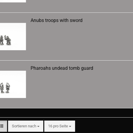
Anubs troops with sword
Pharoahs undead tomb guard
Sortieren nach
pro Seite
Sortieren nach
16 pro Seite