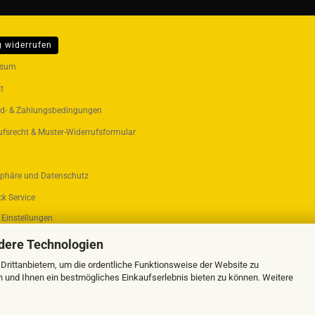
g widerrufen
ER...
ssum
t
d- & Zahlungsbedingungen
ufsrecht & Muster-Widerrufsformular
sphäre und Datenschutz
k Service
 Einstellungen
dere Technologien
rittanbietern, um die ordentliche Funktionsweise der Website zu
n und Ihnen ein bestmögliches Einkaufserlebnis bieten zu können. Weitere