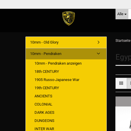
Alle
Startseite
10mm - Old Glory
10mm - Pendraken
Egyp
10mm - Pendraken anzeigen
18th CENTURY
1905 Russo-Japanese War
19th CENTURY
ANCIENTS
COLONIAL
DARK AGES
DUNGEONS
INTER WAR