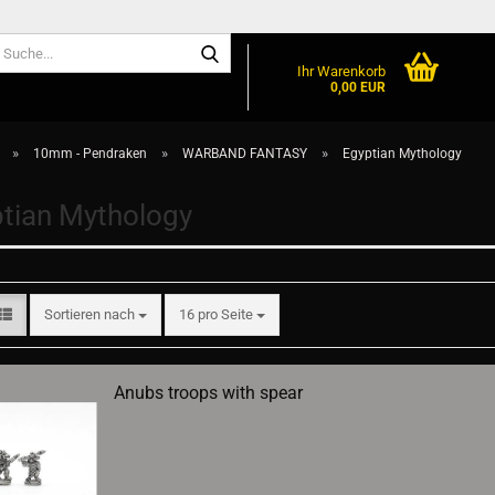
Suche...
Ihr Warenkorb
0,00 EUR
»
»
»
10mm - Pendraken
WARBAND FANTASY
Egyptian Mythology
tian Mythology
Sortieren nach
pro Seite
Sortieren nach
16 pro Seite
Anubs troops with spear